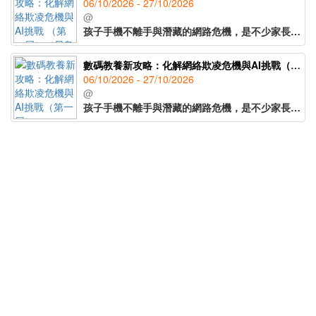
06/10/2026 - 27/10/2026
@
孩子手機不離手與潛藏的網路危機，是不少家長與教育工作者的難題。本課程將透視社交媒體的「成癮」邏輯，了解青年面臨的網絡欺凌、注意力碎片化等行為問題，同時提供實用的介入技巧，有助及早辨識危機，與孩子共建健康的數碼界線。課程亦會探討在AI時代下，如何培養孩子的批判性思考與同理心。藉此掌握數碼教養關鍵，引導孩子應對科技衝擊，自信成長。
數碼教養新攻略：化解網絡欺凌危機與AI挑戰（第一屆）
06/10/2026 - 27/10/2026
@
孩子手機不離手與潛藏的網路危機，是不少家長與教育工作者的難題。本課程將透視社交媒體的「成癮」邏輯，了解青年面臨的網絡欺凌、注意力碎片化等行為問題，同時提供實用的介入技巧，有助及早辨識危機，與孩子共建健康的數碼界線。課程亦會探討在AI時代下，如何培養孩子的批判性思考與同理心。藉此掌握數碼教養關鍵，引導孩子應對科技衝擊，自信成長。
AI 實戰課程：掌握 Gemini 應用之道 (第一屆)
20/10/2026 - 29/10/2026
@
AI 技術已是職場必備技能。本課程專為辦公室員工設計，4 天密集實踐，零成本掌握 Gemini（免費版）與 NotebookLM，將日常重複性工作半自動化，全面提升生活及工作效率。
AI 實戰課程：掌握 Gemini 應用之道職場領袖系列 (第一屆)（早鳥優惠價）
20/10/2026 - 29/10/2026
@
AI 技術已是職場必備技能。本課程專為辦公室員工設計，4 天密集實踐，零成本掌握 Gemini（免費版）與 NotebookLM，將日常重複性工作半自動化，全面提升生活及工作效率。
Stage Heroes：英語戲劇歷險日營 (A07P-261025)
25/10/2026 - 25/10/2026