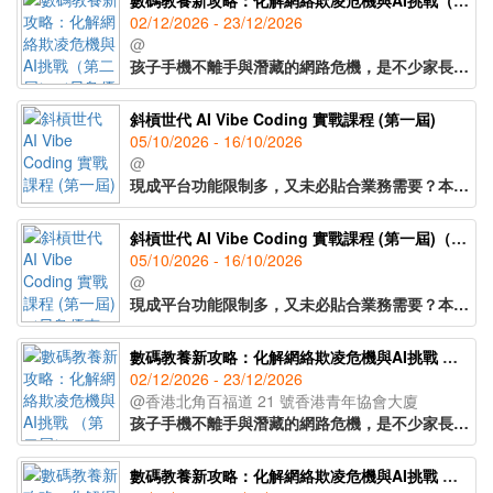
數碼教養新攻略：化解網絡欺凌危機與AI挑戰（第二屆）（早鳥優惠價）
02/12/2026 - 23/12/2026
@
孩子手機不離手與潛藏的網路危機，是不少家長與教育工作者的難題。本課程將透視社交媒體的「成癮」邏輯，了解青年面臨的網絡欺凌、注意力碎片化等行為問題，同時提供實用的介入技巧，有助及早辨識危機，與孩子共建健康的數碼界線。課程亦會探討在AI時代下，如何培養孩子的批判性思考與同理心。藉此掌握數碼教養關鍵，引導孩子應對科技衝擊，自信成長。
斜槓世代 AI Vibe Coding 實戰課程 (第一屆)
05/10/2026 - 16/10/2026
@
現成平台功能限制多，又未必貼合業務需要？本課程專為非技術背景的教育工作者、社工及斜槓族等而設，深入認識2026年的「Vibe Coding」，將想法轉化為清晰指令，輕鬆令AI成為個人專屬工程師，協助編寫程式，度身訂造網頁的應用工具。實戰演練將腦海構想一步步實現，建立能引流、提升效率、增加收入的數碼系統。
斜槓世代 AI Vibe Coding 實戰課程 (第一屆)（早鳥優惠價）
05/10/2026 - 16/10/2026
@
現成平台功能限制多，又未必貼合業務需要？本課程專為非技術背景的教育工作者、社工及斜槓族等而設，深入認識2026年的「Vibe Coding」，將想法轉化為清晰指令，輕鬆令AI成為個人專屬工程師，協助編寫程式，度身訂造網頁的應用工具。實戰演練將腦海構想一步步實現，建立能引流、提升效率、增加收入的數碼系統。
數碼教養新攻略：化解網絡欺凌危機與AI挑戰 （第二屆）
02/12/2026 - 23/12/2026
@香港北角百福道 21 號香港青年協會大廈
孩子手機不離手與潛藏的網路危機，是不少家長與教育工作者的難題。本課程將透視社交媒體的「成癮」邏輯，了解青年面臨的網絡欺凌、注意力碎片化等行為問題，同時提供實用的介入技巧，有助及早辨識危機，與孩子共建健康的數碼界線。課程亦會探討在AI時代下，如何培養孩子的批判性思考與同理心。藉此掌握數碼教養關鍵，引導孩子應對科技衝擊，自信成長。
數碼教養新攻略：化解網絡欺凌危機與AI挑戰 （第一屆）（早鳥優惠價）