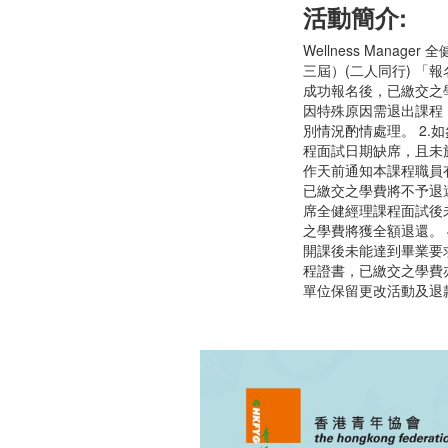
活動簡介:
Wellness Manag
三屆）(二人同行) 「報
成功報名後，已繳交之
因特殊原因需退出課程
別情況酌情處理。 2.
程面試日期缺席，且未
作天前通知本課程職員
已繳交之學費將不予退還
席全健經理課程面試後
之學費將獲全額退還。 
開課後未能達到畢業要
程證書，已繳交之學費亦
單位保留更改活動及退