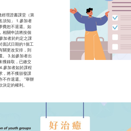
er 全健經理證書課堂（第
名須知」 1.參加者
學費恕不退還。如
，相關申請將按個
如參加者於約定之課
於面試日期的1個工
有關更改安排，則
。 3.如參加者出
未獲錄取，已繳交
4.參加者如於課程
求，將不獲頒發課
不作退還。 *舉辦
款決定的權利。