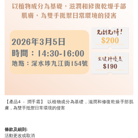
【產品4 - 潤手霜】 以植物成分為基礎，滋潤和修復乾燥手部肌
膚，為雙手抵禦日常環境的侵害
條款及細則:
活動更改或取消