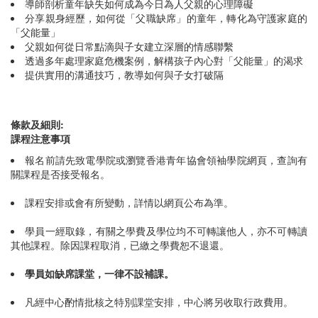
導師剖析童年缺失如何成為今日為人父親的心理障礙
分享親身經歷，如何從「父職缺席」的童年，轉化為守護家庭的
「父能量」
父親如何從日常點滴與子女建立深層的情感聯繫
透過多年處理家庭危機案例，解構孩子內心對「父能量」的渴求
提供實用的溝通技巧，教導如何與子女打破隔
條款及細則:
課程注意事項
報名前請先致電學院或瀏覽香港青年協會領袖學院網頁，查詢有
關課程是否接受報名。
課程安排或會有所變動，詳情以網頁公布為準。
學員一經取錄，有關之學費及學位均不可轉讓他人，亦不可轉讀
其他課程。除因課程取消，已繳之學費恕不退還。
學員如缺席課堂，一律不設補課。
凡經中心酌情批核之特別課堂安排，中心將另收取行政費用。