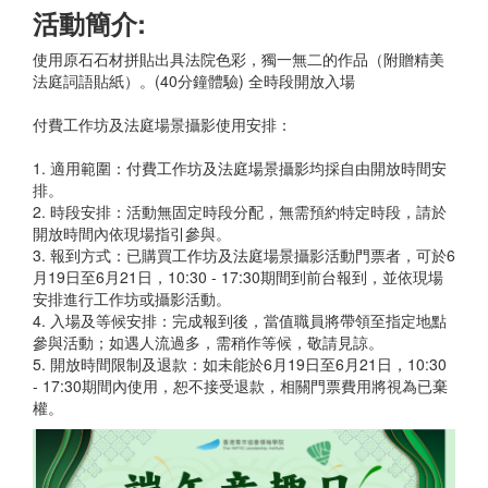
活動簡介:
使用原石石材拼貼出具法院色彩，獨一無二的作品（附贈精美
法庭詞語貼紙）。(40分鐘體驗) 全時段開放入場
付費工作坊及法庭場景攝影使用安排：
1. 適用範圍：付費工作坊及法庭場景攝影均採自由開放時間安
排。
2. 時段安排：活動無固定時段分配，無需預約特定時段，請於
開放時間內依現場指引參與。
3. 報到方式：已購買工作坊及法庭場景攝影活動門票者，可於6
月19日至6月21日，10:30 - 17:30期間到前台報到，並依現場
安排進行工作坊或攝影活動。
4. 入場及等候安排：完成報到後，當值職員將帶領至指定地點
參與活動；如遇人流過多，需稍作等候，敬請見諒。
5. 開放時間限制及退款：如未能於6月19日至6月21日，10:30
- 17:30期間內使用，恕不接受退款，相關門票費用將視為已棄
權。