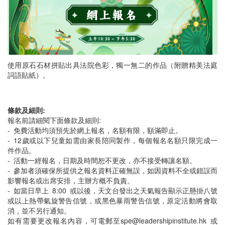
使用原石石材拼貼出具法院色彩，獨一無二的作品（附贈精美法庭
詞語貼紙）。
條款及細則:
報名前請細閱下面條款及細則:
- 免費活動均須預先於網上報名，名額有限，額滿即止。
- ⁠12歲或以下兒童如需由家長陪同製作，每個報名名額只限完成一
件作品。
- 活動一經報名，日期及時間恕不更改，亦不接受轉讓名額。
-⁠ 參加者須確保所提供之報名資料正確無誤，如因資料不全或錯誤而
影響報名或出席安排，主辦方概不負責。
- ⁠如當日早上 8:00 或以後，天文台發出之天氣報告顯示正懸掛八號
或以上熱帶氣旋警告信號，或黑色暴雨警告信號，原定活動將會取
消，並不另行通知。
如有需要更改報名內容，可電郵至spe@leadershipinstitute.hk 或