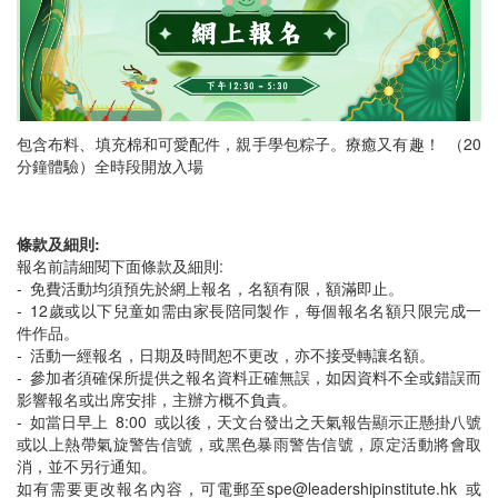
包含布料、填充棉和可愛配件，親手學包粽子。療癒又有趣！ （20
分鐘體驗）全時段開放入場
條款及細則:
報名前請細閱下面條款及細則:
- 免費活動均須預先於網上報名，名額有限，額滿即止。
- ⁠12歲或以下兒童如需由家長陪同製作，每個報名名額只限完成一
件作品。
- 活動一經報名，日期及時間恕不更改，亦不接受轉讓名額。
-⁠ 參加者須確保所提供之報名資料正確無誤，如因資料不全或錯誤而
影響報名或出席安排，主辦方概不負責。
- ⁠如當日早上 8:00 或以後，天文台發出之天氣報告顯示正懸掛八號
或以上熱帶氣旋警告信號，或黑色暴雨警告信號，原定活動將會取
消，並不另行通知。
如有需要更改報名內容，可電郵至spe@leadershipinstitute.hk 或