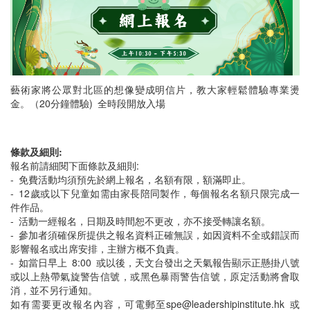
藝術家將公眾對北區的想像變成明信片，教大家輕鬆體驗專業燙
金。（20分鐘體驗) 全時段開放入場
條款及細則:
報名前請細閱下面條款及細則:
- 免費活動均須預先於網上報名，名額有限，額滿即止。
- ⁠12歲或以下兒童如需由家長陪同製作，每個報名名額只限完成一
件作品。
- 活動一經報名，日期及時間恕不更改，亦不接受轉讓名額。
-⁠ 參加者須確保所提供之報名資料正確無誤，如因資料不全或錯誤而
影響報名或出席安排，主辦方概不負責。
- ⁠如當日早上 8:00 或以後，天文台發出之天氣報告顯示正懸掛八號
或以上熱帶氣旋警告信號，或黑色暴雨警告信號，原定活動將會取
消，並不另行通知。
如有需要更改報名內容，可電郵至spe@leadershipinstitute.hk 或