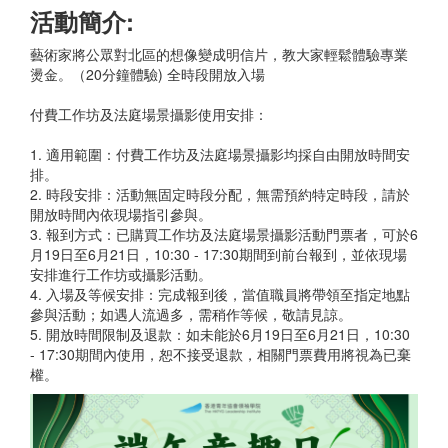
活動簡介:
藝術家將公眾對北區的想像變成明信片，教大家輕鬆體驗專業
燙金。（20分鐘體驗) 全時段開放入場
付費工作坊及法庭場景攝影使用安排：
1. 適用範圍：付費工作坊及法庭場景攝影均採自由開放時間安
排。
2. 時段安排：活動無固定時段分配，無需預約特定時段，請於
開放時間內依現場指引參與。
3. 報到方式：已購買工作坊及法庭場景攝影活動門票者，可於6
月19日至6月21日，10:30 - 17:30期間到前台報到，並依現場
安排進行工作坊或攝影活動。
4. 入場及等候安排：完成報到後，當值職員將帶領至指定地點
參與活動；如遇人流過多，需稍作等候，敬請見諒。
5. 開放時間限制及退款：如未能於6月19日至6月21日，10:30
- 17:30期間內使用，恕不接受退款，相關門票費用將視為已棄
權。