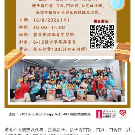
透過不同競技及任務，挑戰親子。親子需鬥智﹑鬥力﹑鬥合作，以