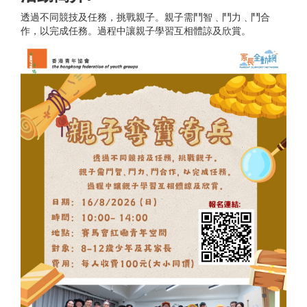
透過不同競技及任務，挑戰親子。親子需鬥智﹑鬥力﹑鬥合
作，以完成任務。過程中讓親子學習互相體諒及欣賞。