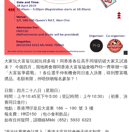
大家玩大富翁玩就玩得多啦！同香港各位高手同場切磋大家又試過
未？ 今個四月，我地將會聯同香港大富翁協會喺PH3一齊舉辦一場
「大富翁爭霸戰」！各位選手仲有機會同日進入決賽，得到豐富嘅
奬品。名額有限，仲唔快啲報名參加？！
日期：四月二十八日（星期日）
時間：上午10:45至下午5:00（登記時間：上午10:30）（初賽、決
賽同日進行）
地點：香港灣仔皇后大道東 186 – 190 號 3 樓
報名費：HKD150 （包小食和飲品）
如有任何疑問，請聯絡Mikki（852）5933 6323
*是次比賽將會計算入「香港大富翁協會種子排名制度」內。