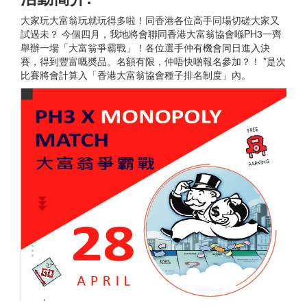
大家玩大富翁玩就玩得多啦！同香港各位高手同場切磋大家又
試過未？ 今個四月，我地將會聯同香港大富翁協會喺PH3一齊
舉辦一場「大富翁爭霸戰」！各位選手仲有機會同日進入決
賽，得到豐富嘅奬品。名額有限，仲唔快啲報名參加？！ *是次
比賽將會計算入「香港大富翁協會種子排名制度」內。