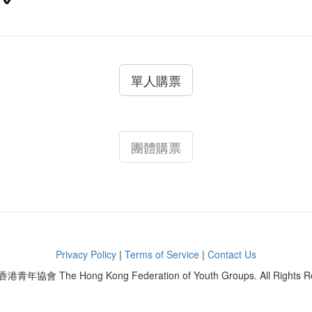
單人購票
團體購票
Privacy Policy
|
Terms of Service
|
Contact Us
香港青年協會 The Hong Kong Federation of Youth Groups. All Rights R