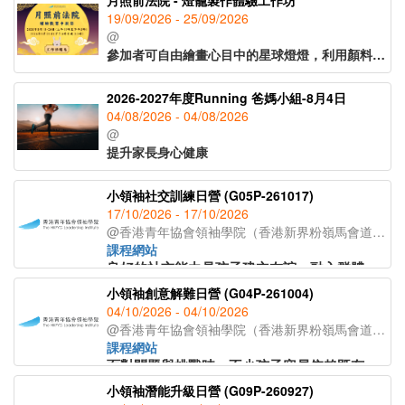
月照前法院 - 燈籠製作體驗工作坊
3. 報到方式：已購買工作坊門票者，可於9月19日至9月20日，11:00 - 17:00及9月25日，15:00 - 21:00期間到前台報到，並依現場安排進行工作坊。
19/09/2026 - 25/09/2026
4. 入場及等候安排：完成報到後，當值職員將指示至指定地點參與活動；如遇人流過多，需稍作等候，敬請見諒。
付費工作坊使用安排：
@
5. 開放時間限制及退款：如未能於9月19日至9月20日，11:00 - 17:00及9月25日，15:00 - 21:00期間內使用，恕不接受退款，相關門票費用將視為已棄權。
參加者可自由繪畫心目中的星球燈燈，利用顏料及畫具創作個人化圖案，或者親手製作兔子手提燈籠，以簡易拼裝方式完成。（20分鐘體驗)
1. 適用範圍：付費工作坊採自由開放時間安排。
2. 時段安排：活動無固定時段分配，無需預約特定時段，請於開放時間內依現場指引參與。
全時段開放入場
2026-2027年度Running 爸媽小組-8月4日
3. 報到方式：已購買工作坊門票者，可於9月19日至9月20日，11:00 - 17:00及9月25日，15:00 - 21:00期間到前台報到，並依現場安排進行工作坊。
04/08/2026 - 04/08/2026
4. 入場及等候安排：完成報到後，當值職員將指示至指定地點參與活動；如遇人流過多，需稍作等候，敬請見諒。
付費工作坊使用安排：
@
5. 開放時間限制及退款：如未能於9月19日至9月20日，11:00 - 17:00及9月25日，15:00 - 21:00期間內使用，恕不接受退款，相關門票費用將視為已棄權。
提升家長身心健康
1. 適用範圍：付費工作坊採自由開放時間安排。
2. 時段安排：活動無固定時段分配，無需預約特定時段，請於開放時間內依現場指引參與。
小領袖社交訓練日營 (G05P-261017)
3. 報到方式：已購買工作坊門票者，可於9月19日至9月20日，11:00 - 17:00及9月25日，15:00 - 21:00期間到前台報到，並依現場安排進行工作坊。
17/10/2026 - 17/10/2026
4. 入場及等候安排：完成報到後，當值職員將指示至指定地點參與活動；如遇人流過多，需稍作等候，敬請見諒。
@香港青年協會領袖學院（香港新界粉嶺馬會道302號 ）
5. 開放時間限制及退款：如未能於9月19日至9月20日，11:00 - 17:00及9月25日，15:00 - 21:00期間內使用，恕不接受退款，相關門票費用將視為已棄權。
課程網站
良好的社交能力是孩子建立友誼、融入群體及健康成長的重要基礎。本日營專為小學生而設，透過輕鬆有趣的互動活動，幫助孩子學習與人建立友誼、表達自己，並享受與同伴合作的樂趣。
小領袖創意解難日營 (G04P-261004)
日營針對小學生常見的社交困難，透過互動遊戲與情境練習，讓學員學習如何主動與人交流、清楚表達自己的想法、理解他人感受，以及在小組活動中與人合作。課程設有實際演練與導師回饋，幫助學員掌握實用的社交技巧，建立自信，改善日常與同學及朋友的相處。
04/10/2026 - 04/10/2026
@香港青年協會領袖學院（香港新界粉嶺馬會道302號 ）
課程網站
面對問題與挑戰時，不少孩子容易依賴既有方法，或因遇到困難而缺乏持續嘗試的動力。本日營適合希望提升創意思維、解難能力及協作技巧的小學生參與。
小領袖潛能升級日營 (G09P-260927)
日營透過一系列創意解難挑戰，引導學員學習從不同角度思考問題、嘗試多種解決方案，並在團隊協作中練習靈活變通。課程採用創意解難教學法，透過實物操作、邏輯推理及創意任務，培養孩子的創意思考與提案能力，亦設有引導反思環節，幫助學員建立解難思維，培養面對困難時的堅持與創意，並將所學應用到日常學習與生活中。