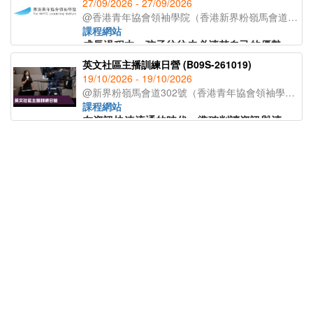
27/09/2026 - 27/09/2026
@香港青年協會領袖學院（香港新界粉嶺馬會道302號 ）
課程網站
成長過程中，孩子往往未必清楚自己的優勢、潛能及有待提升之處，因而影響自信心及個人發展方向。本課程適合希望加深自我認識、提升自信及發掘潛能的學生參與。
英文社區主播訓練日營 (B09S-261019)
本日營透過四大層面的實戰挑戰，讓學員從思想、動能、表達及勇氣四個維度，全面測試並發掘自身潛能。課程設計以體驗為主，讓學員在真實情境中認識自己的能力邊界，學習如何突破限制，並將所學應用到日常學習與社交生活中。
19/10/2026 - 19/10/2026
@新界粉嶺馬會道302號（香港青年協會領袖學院）
課程網站
在資訊快速流通的時代，準確判讀資訊與清晰表達觀點已成為學生的核心素養。本課程專為對傳媒感興趣、希望提升資訊敏銳度與鏡頭前表達自信的學員而設。
社區手繪創作證書課程
課程以「邊做邊學」為核心，涵蓋新聞採訪、稿件撰寫與主播技巧，學員將練習採訪提問、事實查證及鏡頭演繹。透過社區採訪實踐，學員能掌握完整的新聞製作流程並提升媒體素養。學員將建立專業口播技巧與傳播實務能力，並強化資訊查證與分析力，為未來探索媒體、公關或創意產業奠定堅實基礎。
22/11/2026 - 27/12/2026
@香港青年協會領袖學院 （新界粉嶺馬會道302號）
快速數位化的時代，手繪藝術如同一股清泉，為我們的心靈注入新鮮的活力。它不僅是藝術的一種表達，更是一座情感交織的橋樑，連結著人與人之間的故事與回憶。為了促進學生之間的交流，讓大家更深入地認識和珍惜自己的社區，我們計劃舉辦一系列社區手繪工作坊。
I08P-260912 - 北區夜間生態考察入門工作坊
10/10/2026 - 10/10/2026
@香港青年協會領袖學院 （新界粉嶺馬會道302號）
本工作坊帶領學員於北區夜間探索生態，認識夜行性動物、昆蟲與植物的習性與生境；學習安全觀察技巧、使用手電筒與紅光觀察方法；透過實地考察與導賞，了解夜間生態多樣性及保育重要性，培養對自然夜晚的敏感與欣賞。
I08P-260912 - 北區夜間生態考察入門工作坊（二人同行）
10/10/2026 - 10/10/2026