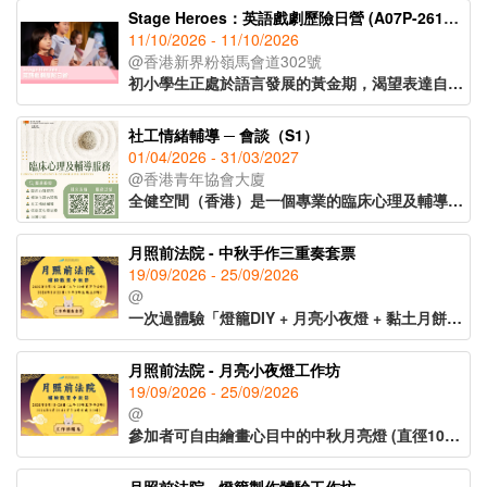
Stage Heroes：英語戲劇歷險日營 (A07P-261011)
11/10/2026 - 11/10/2026
@香港新界粉嶺馬會道302號
初小學生正處於語言發展的黃金期，渴望表達自我卻往往缺乏真實而有趣的英語運用場景。本系列日營以全英語戲劇為核心，讓學生在角色扮演、即興創作、團隊協作中自然地使用英語。本期課程為「小小偵探英語劇場」第一期。
社工情緒輔導 ─ 會談（S1）
01/04/2026 - 31/03/2027
@香港青年協會大廈
全健空間（香港）是一個專業的臨床心理及輔導單位，由經驗豐富的臨床心理學家、社工等專業團隊組成，提供合適而全面的心理健康支援。本中心致力透過專業的心理輔導與評估，細心聆聽並了解每位青年的獨特需要。我們為青年營造一個安全而具支持性的環境，鼓勵他們勇於表達自己的想法與情感，陪伴他們面對成長中的挑戰，促進身心健康與復元。
月照前法院 - 中秋手作三重奏套票
19/09/2026 - 25/09/2026
@
一次過體驗「燈籠DIY + 月亮小夜燈 + 黏土月餅」3個工作坊！
全時段開放入場
月照前法院 - 月亮小夜燈工作坊
19/09/2026 - 25/09/2026
付費工作坊使用安排：
@
參加者可自由繪畫心目中的中秋月亮燈 (直徑10cm)，利用顏料及畫具創作個人化圖案。（20分鐘體驗)
1. 適用範圍：付費工作坊採自由開放時間安排。
2. 時段安排：活動無固定時段分配，無需預約特定時段，請於開放時間內依現場指引參與。
全時段開放入場