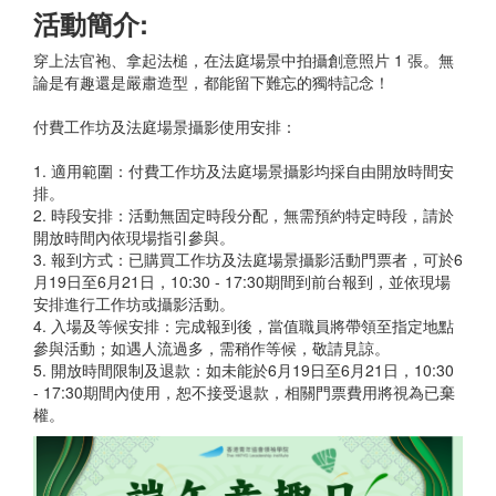
活動簡介:
穿上法官袍、拿起法槌，在法庭場景中拍攝創意照片 1 張。無
論是有趣還是嚴肅造型，都能留下難忘的獨特記念！
付費工作坊及法庭場景攝影使用安排：
1. 適用範圍：付費工作坊及法庭場景攝影均採自由開放時間安
排。
2. 時段安排：活動無固定時段分配，無需預約特定時段，請於
開放時間內依現場指引參與。
3. 報到方式：已購買工作坊及法庭場景攝影活動門票者，可於6
月19日至6月21日，10:30 - 17:30期間到前台報到，並依現場
安排進行工作坊或攝影活動。
4. 入場及等候安排：完成報到後，當值職員將帶領至指定地點
參與活動；如遇人流過多，需稍作等候，敬請見諒。
5. 開放時間限制及退款：如未能於6月19日至6月21日，10:30
- 17:30期間內使用，恕不接受退款，相關門票費用將視為已棄
權。