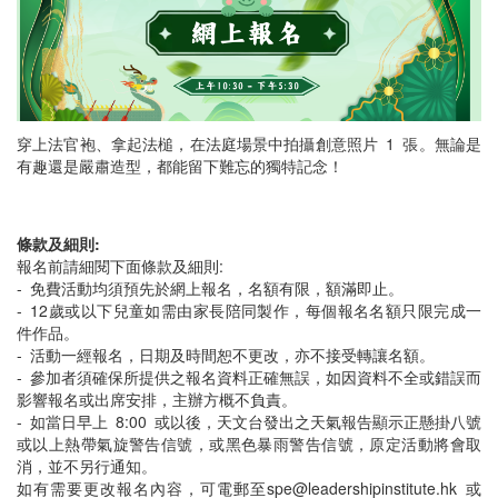
穿上法官袍、拿起法槌，在法庭場景中拍攝創意照片 1 張。無論是
有趣還是嚴肅造型，都能留下難忘的獨特記念！
條款及細則:
報名前請細閱下面條款及細則:
- 免費活動均須預先於網上報名，名額有限，額滿即止。
- ⁠12歲或以下兒童如需由家長陪同製作，每個報名名額只限完成一
件作品。
- 活動一經報名，日期及時間恕不更改，亦不接受轉讓名額。
-⁠ 參加者須確保所提供之報名資料正確無誤，如因資料不全或錯誤而
影響報名或出席安排，主辦方概不負責。
- ⁠如當日早上 8:00 或以後，天文台發出之天氣報告顯示正懸掛八號
或以上熱帶氣旋警告信號，或黑色暴雨警告信號，原定活動將會取
消，並不另行通知。
如有需要更改報名內容，可電郵至spe@leadershipinstitute.hk 或